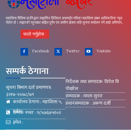
महाशिला मिडिया प्रा.लि.द्वारा सञ्चालित डिजिटल अनलाईन पत्रिका महाशिला खबर आधिकारिक न्यूज
पोर्टल हो । सञ्चारको पहुचबाट बञ्चित दुर्गम एंव ग्रामीण क्षेत्रमा सहि सुचना सम्प्रेसन गर्ने हाम्रो अभियान..
फलो गर्नुहोस :
Facebook
Twitter
Youtube
सम्पर्क ठेगाना
निर्देशक तथा सम्पादक: दिपेश वि
सूचना बिभाग दर्ता प्रमाणपत्र:
पोखरेल
३२१७-२०७८/७९
सम्पादक : ममता सुनार
कार्यालय ठेगाना : महाशिला ५,
प्रधानसम्पादक : अरूण दर्जी
पर्वत
सम्पर्क नम्वर : ९८५७६७५१०२
इमेल :