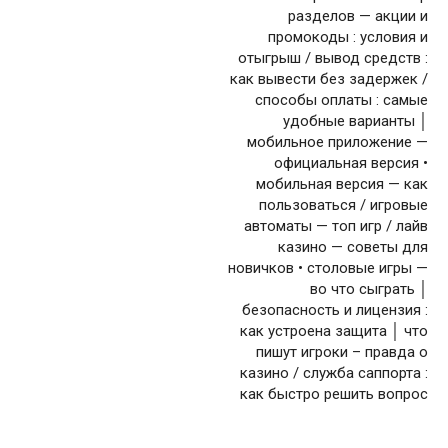
разделов — акции и
промокоды : условия и
отыгрыш / вывод средств :
как вывести без задержек /
способы оплаты : самые
удобные варианты │
мобильное приложение —
официальная версия •
мобильная версия — как
пользоваться / игровые
автоматы — топ игр / лайв
казино — советы для
новичков • столовые игры —
во что сыграть │
безопасность и лицензия :
как устроена защита │ что
пишут игроки – правда о
казино / служба саппорта :
как быстро решить вопрос