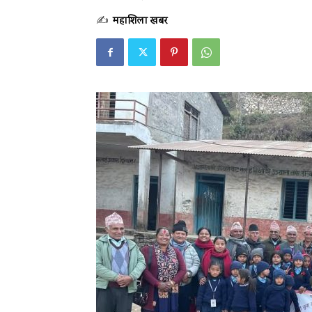
✍
महाशिला खबर
-