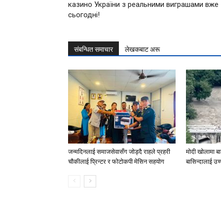
казино України з реальними виграшами вже
сьогодні!
संबन्धित समाचार
लेखकबाट अरू
जन्मदिनलाई समाजसेवासँग जोड्दै राहले प्रहरी
मोदी खोलामा ब
चौकीलाई प्रिन्टर र फोटोकपी मेसिन सहयोग
बासिन्दालाई उ