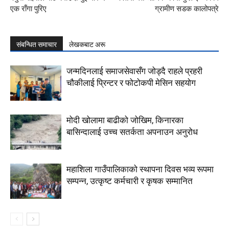
एक राँगा पुरिए
ग्रामीण सडक कालोपत्रे
संबन्धित समाचार
लेखकबाट अरू
जन्मदिनलाई समाजसेवासँग जोड्दै राहले प्रहरी
चौकीलाई प्रिन्टर र फोटोकपी मेसिन सहयोग
मोदी खोलामा बाढीको जोखिम, किनारका
बासिन्दालाई उच्च सतर्कता अपनाउन अनुरोध
महाशिला गाउँपालिकाको स्थापना दिवस भव्य रूपमा
सम्पन्न, उत्कृष्ट कर्मचारी र कृषक सम्मानित