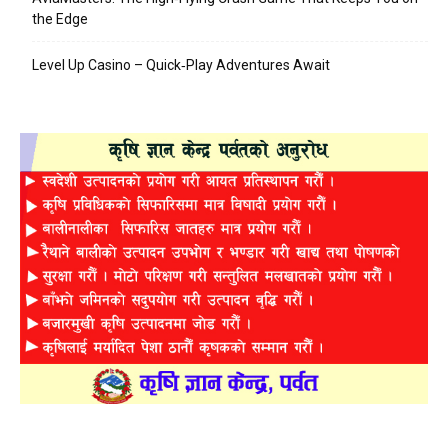
the Edge
Level Up Casino – Quick‑Play Adventures Await