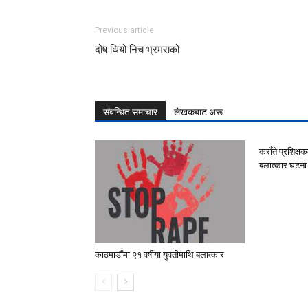
Previous article
दोष थियो निच भ्रमराको
संबन्धित समाचार
लेखकबाट अरू
कराँते प्रशिक्ष
बलात्कार घटना
काठमाडौंमा २१ वर्षीया युवतीमाथि बलात्कार