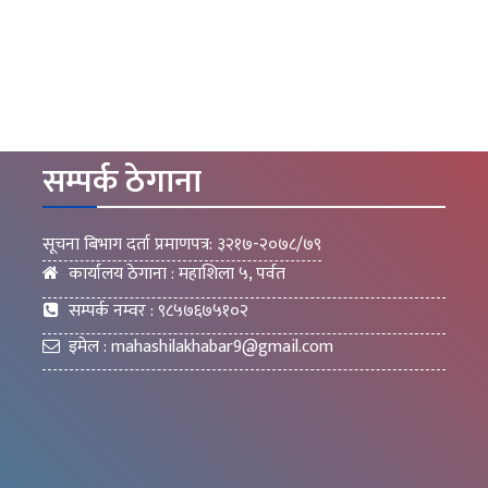
सम्पर्क ठेगाना
सूचना बिभाग दर्ता प्रमाणपत्र: ३२१७-२०७८/७९
कार्यालय ठेगाना : महाशिला ५, पर्वत
सम्पर्क नम्वर : ९८५७६७५१०२
इमेल :
mahashilakhabar9@gmail.com