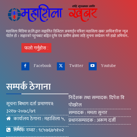
महाशिला मिडिया प्रा.लि.द्वारा सञ्चालित डिजिटल अनलाईन पत्रिका महाशिला खबर आधिकारिक न्यूज
पोर्टल हो । सञ्चारको पहुचबाट बञ्चित दुर्गम एंव ग्रामीण क्षेत्रमा सहि सुचना सम्प्रेसन गर्ने हाम्रो अभियान..
फलो गर्नुहोस :
Facebook
Twitter
Youtube
सम्पर्क ठेगाना
निर्देशक तथा सम्पादक: दिपेश वि
सूचना बिभाग दर्ता प्रमाणपत्र:
पोखरेल
३२१७-२०७८/७९
सम्पादक : ममता सुनार
कार्यालय ठेगाना : महाशिला ५,
प्रधानसम्पादक : अरूण दर्जी
पर्वत
सम्पर्क नम्वर : ९८५७६७५१०२